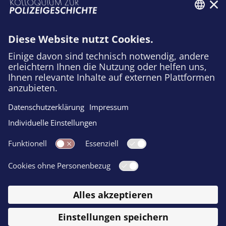
Herbert Reinkes Nachruf für Alf Lüdtke
erschien zuerst in der Zeitschrift: Archiv
für Polizeigeschichte 2 (2019), S. 27-
28.
© Institut für Historische Sozialforschung Ι Prinz-Eugen-Straße 20-22,
1040 Wien
Impressum
Datenschutzhinweis
Cookie Präferenzen